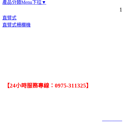
產品分類Menu下拉▼
1
直臂式
直臂式柵欄機
．
任何有關修理捲門的問題，只要一通電話，大大捲門公司馬上為您服
務．
【24小時服務專線：0975-311325】
．手機：0932-245-020．TEL:(04)2563-4006．FAX:(04)2563-4002
．公司: 台中市北屯區中清路二段820號．工廠1:台中市大雅區雅潭路4段
902號．工廠2:台中市神岡區三社路253號
大大捲門工程社 COPYRIGHT 2019 ALL RIGHTS RESERVED ｜
網頁設計6000