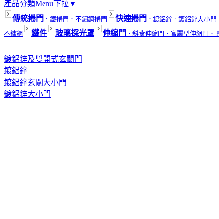
產品分類Menu下拉▼
傳統捲門
快速捲門
．鐵捲門
．不鏽鋼捲門
．鍍鋁鋅
．鍍鋁鋅大小門
鐵件
玻璃採光罩
伸縮門
不鏽鋼
．斜背伸縮門
．富麗型伸縮門
．
鍍鋁鋅及雙開式玄關門
鍍鋁鋅
鍍鋁鋅玄關大小門
鍍鋁鋅大小門