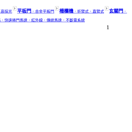
平板門
柵欄機
玄關門
．高採光
．合金平板門
．折臂式
．直臂式
．
箱
．快速捲門馬達
．紅外線
．傳統馬達
．不斷電系統
1
為您服務．
02
路4段902號．工廠2:台中市神岡區三社路253號