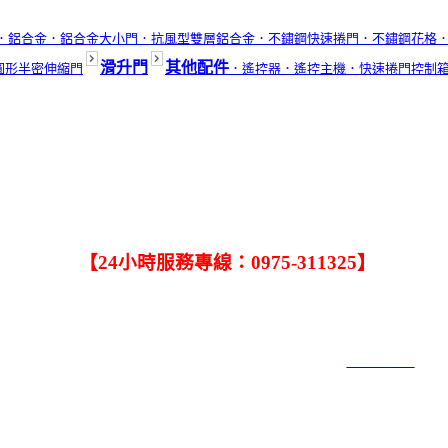
．鋁合金
．鋁合金大小門
．抗風型雙層鋁合金
．不鏽鋼快速捲門
．不鏽鋼花格
滑升門
其他配件
圓形半密伸縮門
．遙控器
．遙控主機
．快速捲門控制
．
任何有關修理捲門的問題，只要一通電話，大大捲門公司馬上
【24小時服務專線：0975-311325】
．手機：0932-245-020．TEL:(04)2563-4006．FAX:(04)2563-40
．公司: 台中市北屯區中清路二段820號．工廠1:台中市大雅區雅潭
大大捲門工程社 COPYRIGHT 2019 ALL RIGHTS RESERVED ｜
網頁設計6000