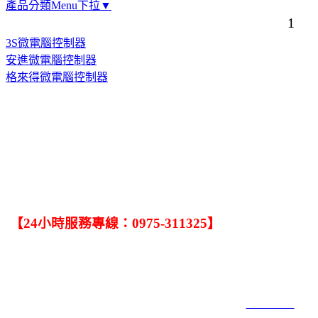
產品分類Menu下拉▼
1
3S微電腦控制器
安進微電腦控制器
格來得微電腦控制器
．
任何有關修理捲門的問題，只要一通電話，大大捲門公司馬上為您服
務．
【24小時服務專線：0975-311325】
．手機：0932-245-020．TEL:(04)2563-4006．FAX:(04)2563-4002
．公司: 台中市北屯區中清路二段820號．工廠1:台中市大雅區雅潭路4段
902號．工廠2:台中市神岡區三社路253號
大大捲門工程社 COPYRIGHT 2019 ALL RIGHTS RESERVED ｜
網頁設計6000