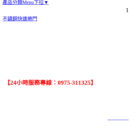
產品分類Menu下拉▼
1
不鏽鋼快速捲門
．
任何有關修理捲門的問題，只要一通電話，大大捲門公司馬上為您服
務．
【24小時服務專線：0975-311325】
．手機：0932-245-020．TEL:(04)2563-4006．FAX:(04)2563-4002
．公司: 台中市北屯區中清路二段820號．工廠1:台中市大雅區雅潭路4段
902號．工廠2:台中市神岡區三社路253號
大大捲門工程社 COPYRIGHT 2019 ALL RIGHTS RESERVED ｜
網頁設計6000