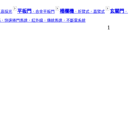
平板門
柵欄機
玄關門
．高採光
．合金平板門
．折臂式
．直臂式
．
箱
．快速捲門馬達
．紅外線
．傳統馬達
．不斷電系統
1
為您服務．
02
路4段902號．工廠2:台中市神岡區三社路253號