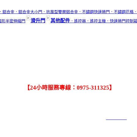
．鋁合金
．鋁合金大小門
．抗風型雙層鋁合金
．不鏽鋼快速捲門
．不鏽鋼花格
滑升門
其他配件
圓形半密伸縮門
．遙控器
．遙控主機
．快速捲門控制
．
任何有關修理捲門的問題，只要一通電話，大大捲門公司馬上
【24小時服務專線：0975-311325】
．手機：0932-245-020．TEL:(04)2563-4006．FAX:(04)2563-40
．公司: 台中市北屯區中清路二段820號．工廠1:台中市大雅區雅潭
大大捲門工程社 COPYRIGHT 2019 ALL RIGHTS RESERVED ｜
網頁設計6000