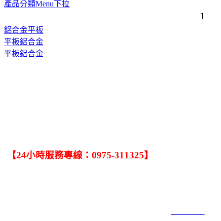
產品分類Menu下拉
1
鋁合金平板
平板鋁合金
平板鋁合金
．
任何有關修理捲門的問題，只要一通電話，大大捲門公司馬上為您服
務．
【24小時服務專線：0975-311325】
．手機：0932-245-020．TEL:(04)2563-4006．FAX:(04)2563-4002
．公司: 台中市北屯區中清路二段820號．工廠1:台中市大雅區雅潭路4段
902號．工廠2:台中市神岡區三社路253號
大大捲門工程社 COPYRIGHT 2019 ALL RIGHTS RESERVED ｜
網頁設計6000